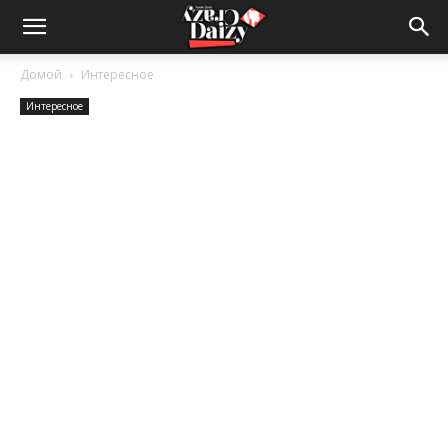
Crazy-
Домой
Интересное
Интересное
Daizy
—
сумашедшие
новости
обо