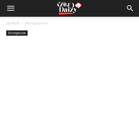
Crazy-
Домой
Интересное
Интересное
Daizy
—
сумашедшие
новости
обо