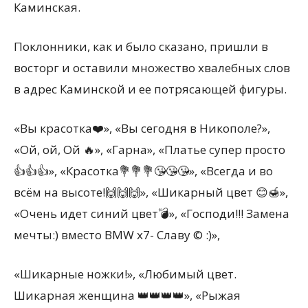
Каминская.
Поклонники, как и было сказано, пришли в
восторг и оставили множество хвалебных слов
в адрес Каминской и ее потрясающей фигуры.
«Вы красотка❤️», «Вы сегодня в Никополе?»,
«Ой, ой, Ой 🔥», «Гарна», «Платье супер просто
👍👍👍», «Красотка💐💐💐😘😘😘», «Всегда и во
всём на высоте!🙌🙌🙌», «Шикарный цвет 😊🍯»,
«Очень идет синий цвет💣», «Господи!!! Замена
мечты:) вместо BMW x7- Славу © :)»,
«Шикарные ножки!», «Любимый цвет.
Шикарная женщина 👑👑👑👑», «Рыжая