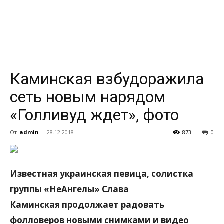
всем
Каминская взбудоражила
сеть новым нарядом
«Голливуд ждет», фото
От
admin
-
28.12.2018
873
0
Известная украинская певица, солистка
группы «НеАнгелы» Слава
Каминская продолжает радовать
фолловеров новыми снимками и видео