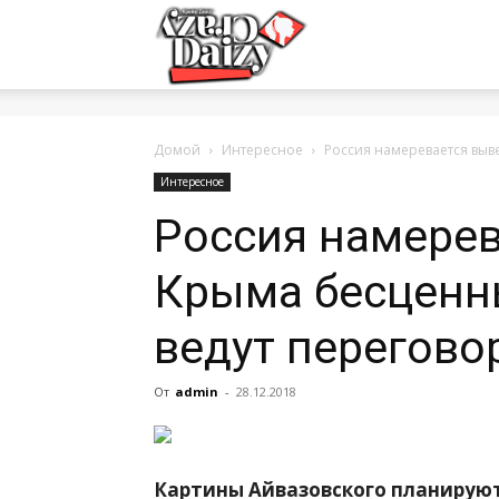
Crazy-
Daizy
Домой
Интересное
Россия намеревается выв
Интересное
Россия намерев
—
Крыма бесценн
сумашедшие
ведут перегово
От
admin
-
28.12.2018
новости
Картины Айвазовского планируют
обо