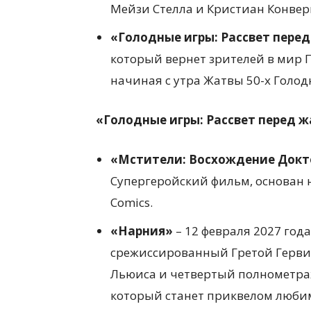
Мейзи Стелла и Кристиан Конвер
«Голодные игры: Рассвет пере
который вернет зрителей в мир П
начиная с утра Жатвы 50-х Голод
«Голодные игры: Рассвет перед 
«Мстители: Восхождение Док
Супергеройский фильм, основан 
Comics.
«Нарния»
– 12 февраля 2027 год
срежиссированный Гретой Герви
Льюиса и четвертый полнометра
который станет приквелом люби