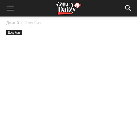
Crazy-
Домой
Шоу-биз
Шоу-биз
Daizy
—
сумашедшие
новости
обо