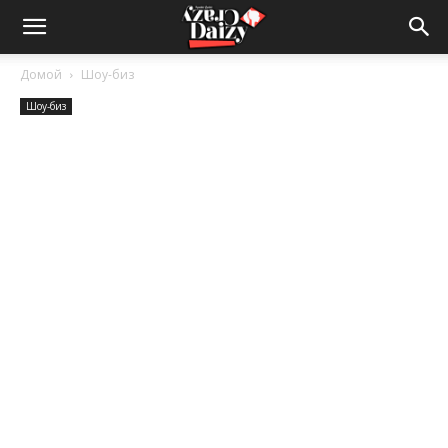
Crazy-
Домой
Шоу-биз
Шоу-биз
Daizy
—
сумашедшие
новости
обо