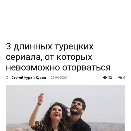
всем
3 длинных турецких
сериала, от которых
невозможно оторваться
От
Сергей Курап Курап
-
25.06.2026
92
0