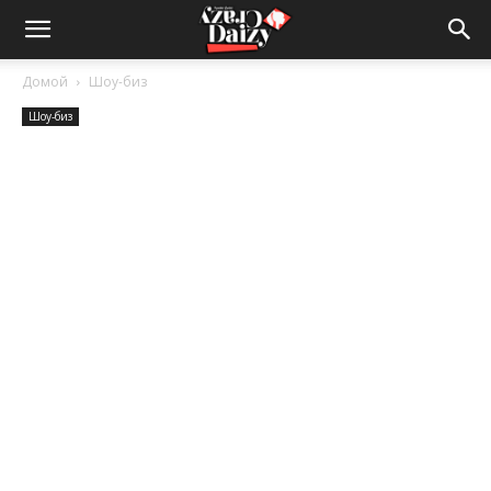
Crazy-
Домой
Шоу-биз
Шоу-биз
Daizy
—
сумашедшие
новости
обо