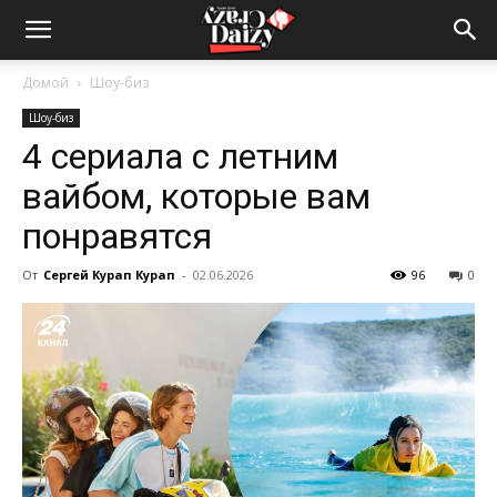
Crazy-
Домой
Шоу-биз
Шоу-биз
Daizy
4 сериала с летним
вайбом, которые вам
—
понравятся
От
Сергей Курап Курап
-
02.06.2026
96
0
сумашедшие
новости
обо