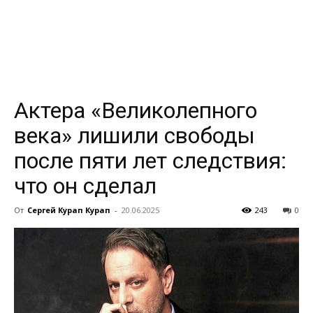
всем
Актера «Великолепного
века» лишили свободы
после пяти лет следствия:
что он сделал
От
Сергей Курап Курап
-
20.06.2025
243
0