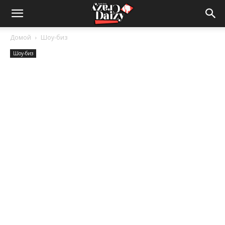
Crazy-
Домой
Шоу-биз
Шоу-биз
Daizy
—
сумашедшие
новости
обо