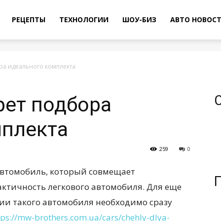
РЕЦЕПТЫ
ТЕХНОЛОГИИ
ШОУ-БИЗ
АВТО НОВОС
ора идеального комплекта
рет подбора
мплекта
259
0
 автомобиль, который совмещает
актичность легкового автомобиля. Для еще
ии такого автомобиля необходимо сразу
tps://mw-brothers.com.ua/cars/chehly-dlya-