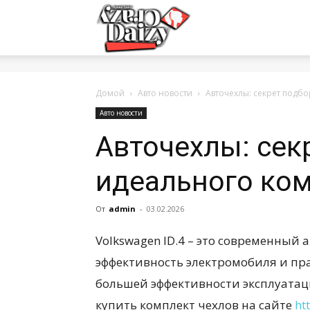
Crazy-
Daizy
Домой
Авто новости
Авточехлы: секрет подб
Авто новости
Авточехлы: сек
—
идеального ко
сумашедшие
От
admin
-
03.02.2026
Volkswagen ID.4 – это современный
новости
эффективность электромобиля и пр
большей эффективности эксплуатац
купить комплект чехлов на сайте
обо
ht