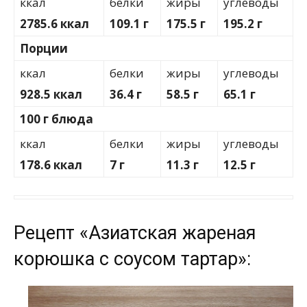
ккал
белки
жиры
углеводы
2785.6 ккал
109.1 г
175.5 г
195.2 г
Порции
ккал
белки
жиры
углеводы
928.5 ккал
36.4 г
58.5 г
65.1 г
100 г блюда
ккал
белки
жиры
углеводы
178.6 ккал
7 г
11.3 г
12.5 г
Рецепт «Азиатская жареная
корюшка с соусом тартар»: