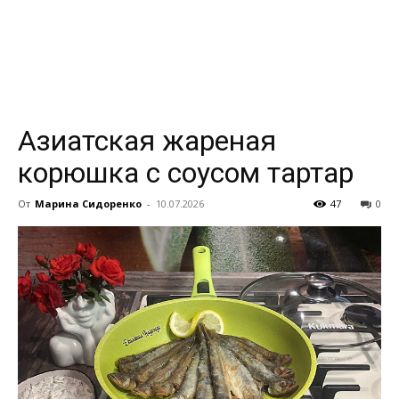
всем
Азиатская жареная
корюшка с соусом тартар
От
Марина Сидоренко
-
10.07.2026
47
0