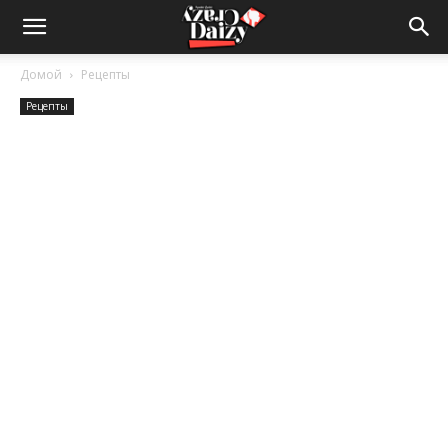
Crazy-
Домой
Рецепты
Рецепты
Daizy
—
сумашедшие
новости
обо