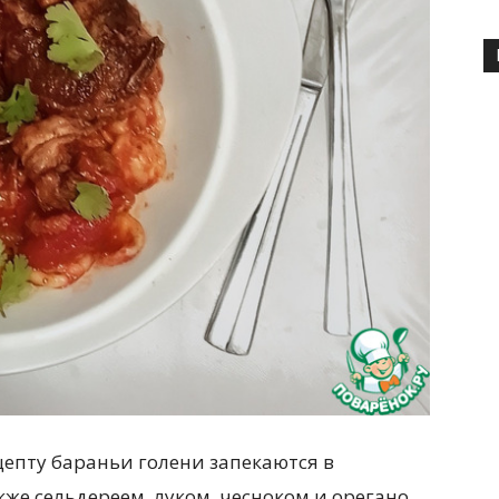
епту бараньи голени запекаются в
кже сельдереем, луком, чесноком и орегано.