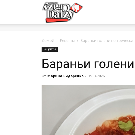
Crazy-
Daizy
Домой
Рецепты
Бараньи голени по-гречески
Рецепты
Бараньи голени
—
От
Марина Сидоренко
-
15.04.2026
сумашедшие
новости
обо