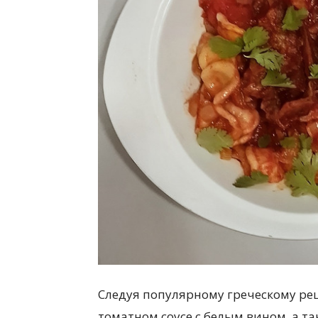
всем
Следуя популярному греческому рец
томатном соусе с белым вином, а та