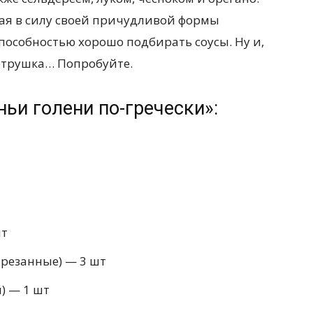
рая в силу своей причудливой формы
пособностью хорошо подбирать соусы. Ну и,
петрушка… Попробуйте.
ьи голени по-гречески»:
шт
резанные) — 3 шт
) — 1 шт