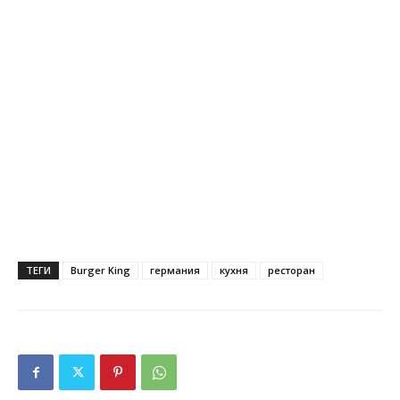
ТЕГИ
Burger King
германия
кухня
ресторан