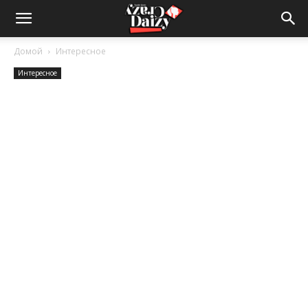
Crazy-
Домой
Интересное
Интересное
Daizy
—
сумашедшие
новости
обо