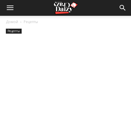
Crazy-
Домой
Рецепты
Рецепты
Daizy
—
сумашедшие
новости
обо