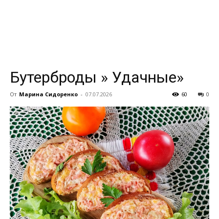
всем
Бутерброды » Удачные»
От
Марина Сидоренко
-
07.07.2026
60
0