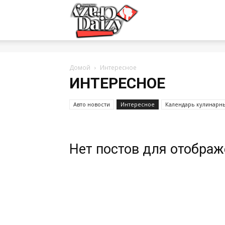
Crazy-
Daizy
Домой
Интересное
ИНТЕРЕСНОЕ
—
Авто новости
Интересное
Календарь кулинарн
сумашедшие
Нет постов для отобра
новости
обо