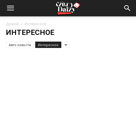
Crazy-
Домой
Интересное
ИНТЕРЕСНОЕ
Daizy
Авто новости
Интересное
—
сумашедшие
новости
обо