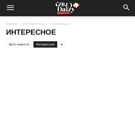
Crazy-
Домой
Интересное
Страница 2
ИНТЕРЕСНОЕ
Daizy
Авто новости
Интересное
—
сумашедшие
новости
обо