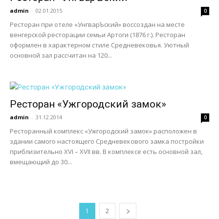
admin
-
02.01.2015
0
Ресторан при отеле «УнгварЪский» воссоздан на месте
венгерской ресторации семьи Артоги (1876 г.). Ресторан
оформлен в характерном стиле Средневековья. Уютный
основной зал рассчитан на 120...
Ресторан «Ужгородский замок»
admin
-
31.12.2014
0
Ресторанный комплекс «Ужгородский замок» расположен в
здании самого настоящего Средневекового замка постройки
приблизительно XVI – XVII вв. В комплексе есть основной зал,
вмещающий до 30...
1
2