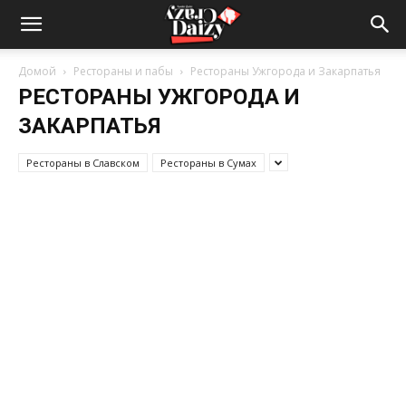
Crazy-
Домой
Рестораны и пабы
Рестораны Ужгорода и Закарпатья
РЕСТОРАНЫ УЖГОРОДА И
Daizy
ЗАКАРПАТЬЯ
Рестораны в Славском
Рестораны в Сумах
—
сумашедшие
новости
обо