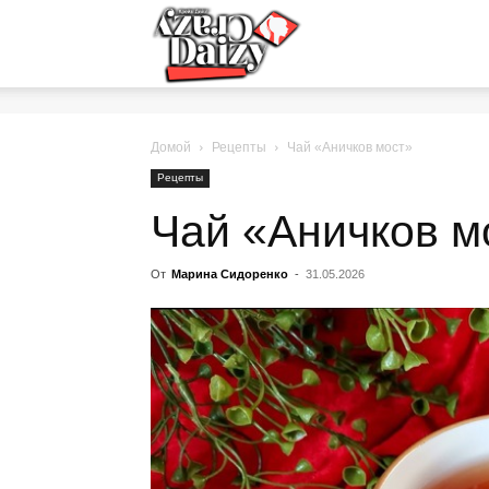
Crazy-
Daizy
Домой
Рецепты
Чай «Аничков мост»
Рецепты
Чай «Аничков м
—
От
Марина Сидоренко
-
31.05.2026
сумашедшие
новости
обо