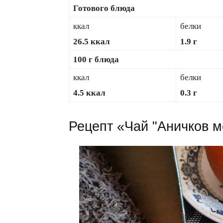
Готового блюда
ккал
белки
26.5 ккал
1.9 г
100 г блюда
ккал
белки
4.5 ккал
0.3 г
Рецепт «Чай "Аничков м