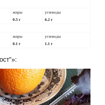
жиры
углеводы
0.5 г
6.2 г
жиры
углеводы
0.1 г
1.1 г
ост"»: