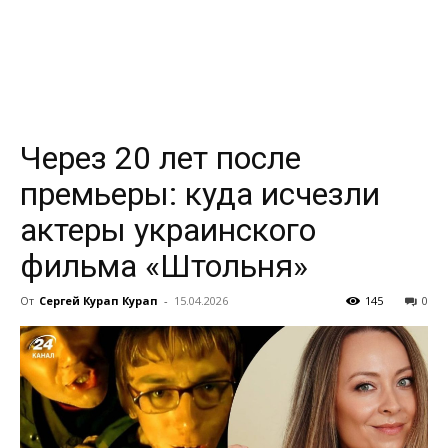
всем
Через 20 лет после
премьеры: куда исчезли
актеры украинского
фильма «Штольня»
От
Сергей Курап Курап
-
15.04.2026
145
0