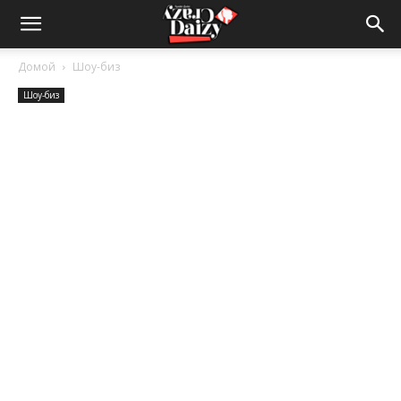
Crazy-
Домой
Шоу-биз
Шоу-биз
Daizy
—
сумашедшие
новости
обо