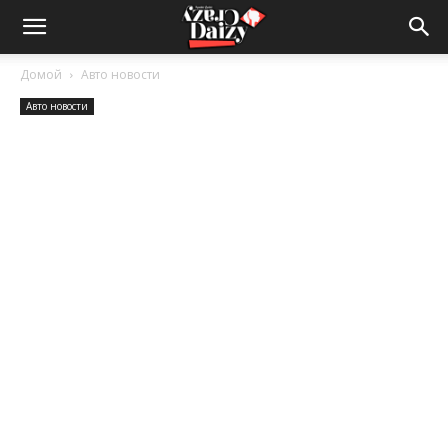
Crazy-
Домой
Авто новости
Авто новости
Daizy
—
сумашедшие
новости
обо