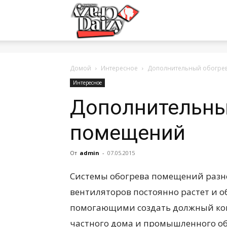
Crazy-
Daizy
Домой
Интересное
Дополнительный обогре
Интересное
Дополнительны
—
помещений
сумашедшие
От
admin
-
07.05.2015
Системы обогрева помещений разн
новости
вентиляторов постоянно растет и 
помогающими создать должный ком
частного дома и промышленного об
обо