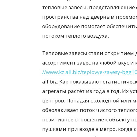
тепловые завесы, представляющие 
пространства над дверным проемом
всем
оборудование помогает обеспечит
потоком теплого воздуха.
Тепловые завесы стали открытием 
ассортимент завес на любой вкус и
//www.kz.all.biz/teplovye-zavesy-bgg
all.biz. Как показывают статистиче
агрегаты растёт из года в год. Их 
центров. Попадая с холодной или 
обволакивает поток чистого теплого
позитивное отношение к объекту п
пушками при входе в метро, когда 