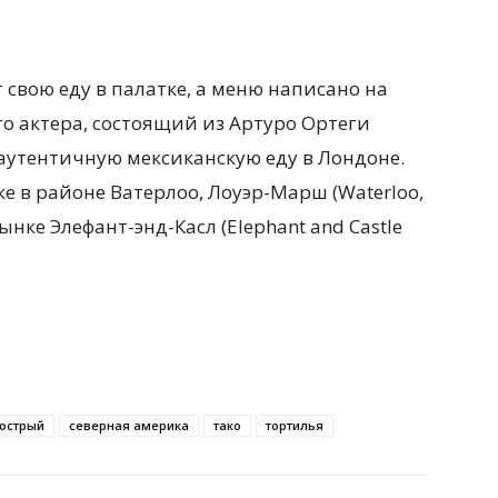
т свою еду в палатке, а меню написано на
го актера, состоящий из Артуро Ортеги
аутентичную мексиканскую еду в Лондоне.
е в районе Ватерлоо, Лоуэр-Марш (Waterloo,
нке Элефант-энд-Касл (Elephant and Castle
острый
северная америка
тако
тортилья