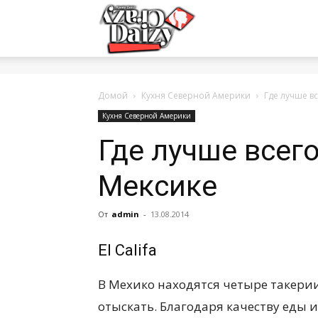
Crazy-
Daizy
Домой
Кухня Северной Америки
Где лучше вс
Кухня Северной Америки
Где лучше всего
—
Мексике
сумашедшие
От
admin
-
13.08.2014
El Califa
новости
В Мехико находятся четыре такерии 
отыскать. Благодаря качеству еды и
обо