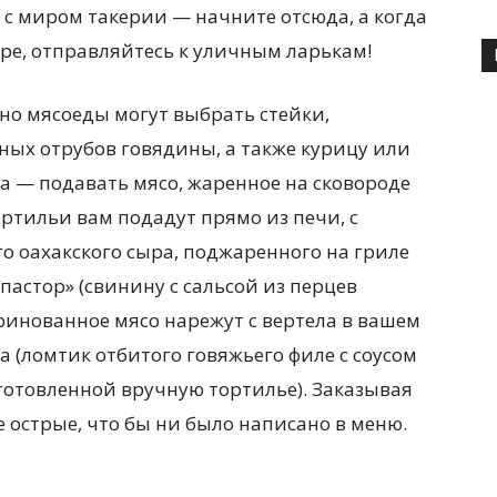
с миром такерии — начните отсюда, а когда
ре, отправляйтесь к уличным ларькам!
 но мясоеды могут выбрать стейки,
ых отрубов говядины, а также курицу или
a — подавать мясо, жаренное на сковороде
ортильи вам подадут прямо из печи, с
 оахакского сыра, поджаренного на гриле
пастор» (свинину с сальсой из перцев
аринованное мясо нарежут с вертела в вашем
а (ломтик отбитого говяжьего филе с соусом
готовленной вручную тортилье). Заказывая
е острые, что бы ни было написано в меню.