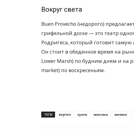
Вокруг света
Buen Provecho (недорого) предлагае
грифельной доске — это театр одно
Родригеса, который готовит самую 
Он стоит в обеденное время на рынк
Lower Marsh) по будним дням и на ры
market) по воскресеньям.
ТЕГИ
вертел
кухня
мексика
мехико