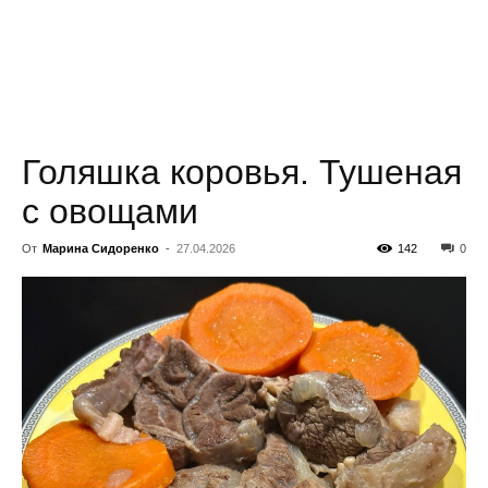
всем
Голяшка коровья. Тушеная
с овощами
От
Марина Сидоренко
-
27.04.2026
142
0