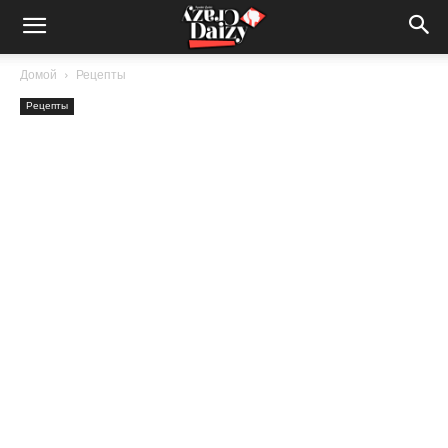
Crazy-
Домой
Рецепты
Рецепты
Daizy
—
сумашедшие
новости
обо