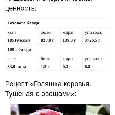
ценность:
Готового блюда
ккал
белки
жиры
углеводы
18519 ккал
828.8 г
139.3 г
3726.5 г
100 г блюда
ккал
белки
жиры
углеводы
33.9 ккал
1.5 г
0.3 г
6.8 г
Рецепт «Голяшка коровья.
Тушеная с овощами»: