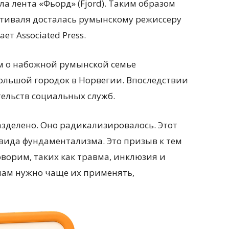
а лента «Фьорд» (Fjord). Таким образом
стиваля досталась румынскому режиссеру
т Associated Press.
м о набожной румынской семье
льшой городок в Норвегии. Впоследствии
ельств социальных служб.
азделено. Оно радикализировалось. Этот
вида фундаментализма. Это призыв к тем
оворим, таких как травма, инклюзия и
 нам нужно чаще их применять,