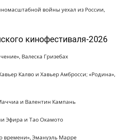
лномасштабной войны уехал из России,
нского кинофестиваля-2026
чение», Валеска Гризебах
Хавьер Калво и Хавьер Амбросси; «Родина»,
 Маччиа и Валентин Кампань
ни Эфира и Тао Окамото
го времени», Эмануэль Марре