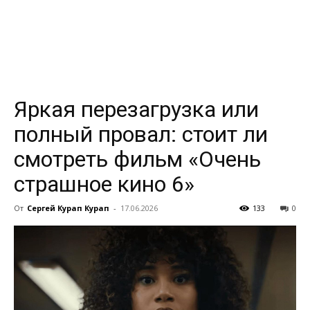
всем
Яркая перезагрузка или
полный провал: стоит ли
смотреть фильм «Очень
страшное кино 6»
От
Сергей Курап Курап
-
17.06.2026
133
0