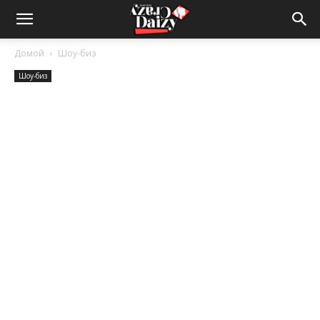
Crazy-
Домой
Шоу-биз
Шоу-биз
Daizy
—
сумашедшие
новости
обо