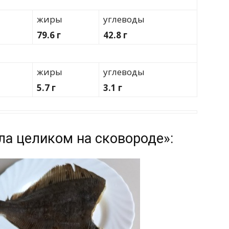
жиры
углеводы
79.6 г
42.8 г
жиры
углеводы
5.7 г
3.1 г
ла целиком на сковороде»: