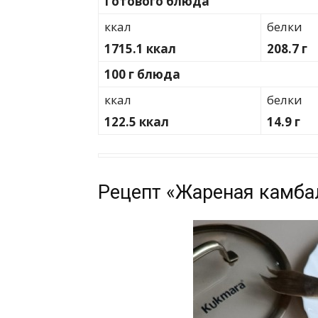
Готового блюда
ккал
белки
1715.1 ккал
208.7 г
100 г блюда
ккал
белки
122.5 ккал
14.9 г
Рецепт «Жареная камба