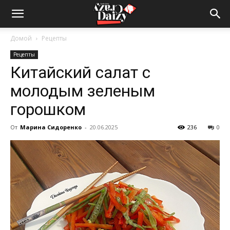
Crazy-
Домой
Рецепты
Рецепты
Daizy
Китайский салат с
молодым зеленым
—
горошком
От
Марина Сидоренко
-
20.06.2025
236
0
сумашедшие
новости
обо