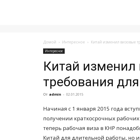
Домой
Интересное
Китай изменил визовые т
Интересное
Китай изменил
требования для
От
admin
-
02.01.2015
Начиная с 1 января 2015 года всту
получении краткосрочных рабочих 
теперь рабочая виза в КНР понадо
Китай для длительной работы, но 