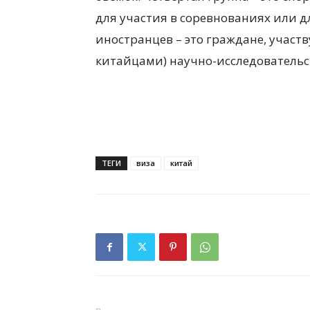
для участия в соревнованиях или д
иностранцев – это граждане, участ
китайцами) научно-исследователь
ТЕГИ
виза
китай