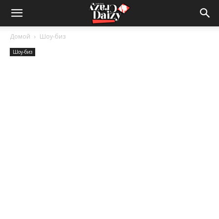
Crazy-
Домой
Шоу-биз
Шоу-биз
Daizy
—
сумашедшие
новости
обо