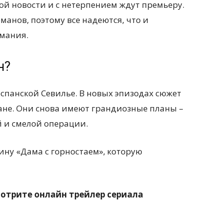
той новости и с нетерпением ждут премьеру.
анов, поэтому все надеются, что и
мания.
н?
спанской Севилье. В новых эпизодах сюжет
ане. Они снова имеют грандиозные планы –
 и смелой операции.
тину «Дама с горностаем», которую
мотрите онлайн трейлер сериала