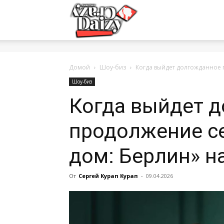
Crazy-
Daizy
Домой
Шоу-биз
Когда выйдет долгожданное 
Шоу-биз
Когда выйдет 
—
продолжение с
сумашедшие
дом: Берлин» на
От
Сергей Курап Курап
-
09.04.2026
новости
обо