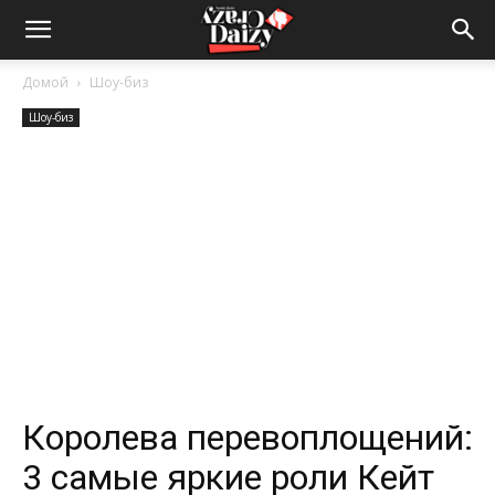
Crazy-
Домой
Шоу-биз
Шоу-биз
Daizy
—
сумашедшие
новости
Королева перевоплощений:
3 самые яркие роли Кейт
обо