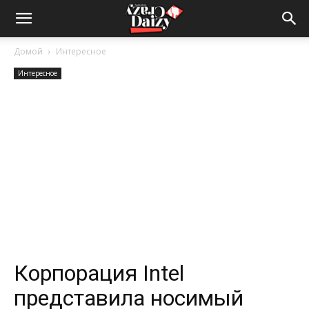
Crazy-
Домой
Интересное
Интересное
Daizy
—
сумашедшие
новости
Корпорация Intel
представила носимый
обо