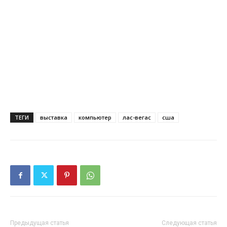
ТЕГИ
выставка
компьютер
лас-вегас
сша
Предыдущая статья
Следующая статья