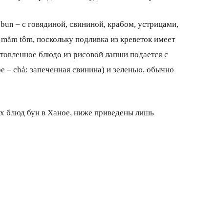
un – с говядиной, свининой, крабом, устрицами,
я mắm tôm, поскольку подливка из креветок имеет
отовленное блюдо из рисовой лапши подается с
 – chả: запеченная свинина) и зеленью, обычно
 блюд бун в Ханое, ниже приведены лишь