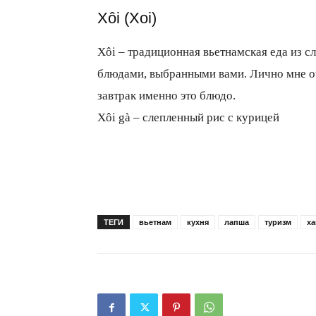
Xôi (Xoi)
Xôi – традиционная вьетнамская еда из с
блюдами, выбранными вами. Лично мне оче
завтрак именно это блюдо.
Xôi gà – слепленный рис с курицей
ТЕГИ
вьетнам
кухня
лапша
туризм
х