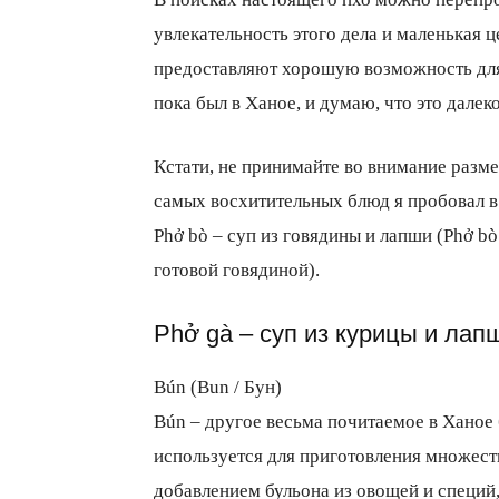
увлекательность этого дела и маленькая 
предоставляют хорошую возможность для 
всем
пока был в Ханое, и думаю, что это далеко
Кстати, не принимайте во внимание разме
самых восхитительных блюд я пробовал в 
Phở bò – суп из говядины и лапши (Phở bò 
готовой говядиной).
Phở gà – суп из курицы и лап
Bún (Bun / Бун)
Bún – другое весьма почитаемое в Ханое 
используется для приготовления множеств
добавлением бульона из овощей и специй