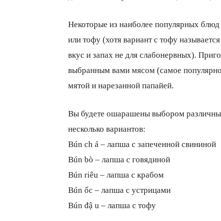
Некоторые из наиболее популярных блюд b
или тофу (хотя вариант с тофу называетс
вкус и запах не для слабонервных). Приг
выбранным вами мясом (самое популярное
мятой и нарезанной папайей.
Вы будете ошарашены выбором различных
несколько вариантов:
Bún ch ả – лапша с запеченной свининой
Bún bò – лапша с говядиной
Bún riêu – лапша с крабом
Bún ốc – лапша с устрицами
Bún đậ u – лапша с тофу