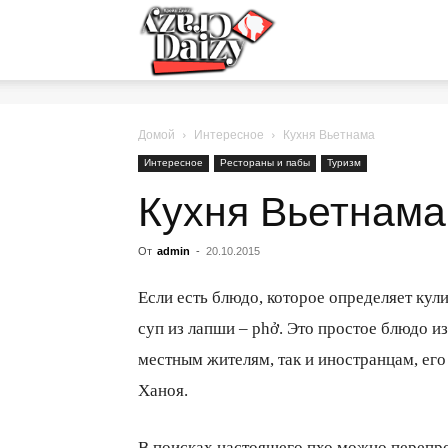
Crazy-
Daizy
Домой
Интересное
Кухня Вьетнама
Интересное
Рестораны и пабы
Туризм
Кухня Вьетнама
—
От
admin
-
20.10.2015
сумашедшие
Если есть блюдо, которое определяет кули
суп из лапши – phở. Это простое блюдо и
местным жителям, так и иностранцам, ег
новости
Ханоя.
обо
В поисках настоящего пхо можно перепро