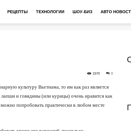
РЕЦЕПТЫ
ТЕХНОЛОГИИ
ШОУ-БИЗ
АВТО НОВОС
1570
0
нарную культуру Вьетнама, то им как раз является
з лапши и говядины (или курицы) очень нравится как
о можно попробовать практически в любом месте
бовать много его вариаций, поскольку