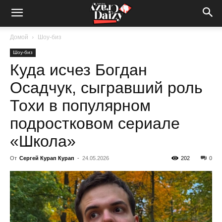
Crazy-
Домой
Шоу-биз
Шоу-биз
Daizy
Куда исчез Богдан
Осадчук, сыгравший роль
—
Тохи в популярном
подростковом сериале
«Школа»
сумашедшие
От
Сергей Курап Курап
-
24.05.2026
202
0
новости
обо