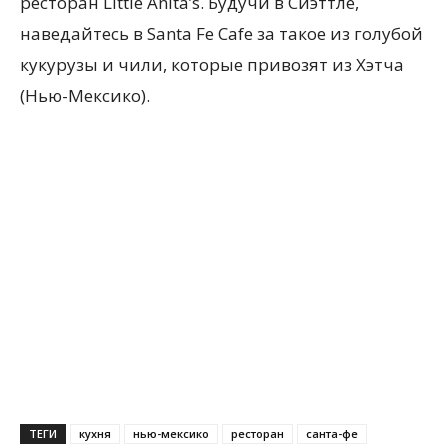
ресторан Little Anita’s. Будучи в Сиэттле,
наведайтесь в Santa Fe Cafe за такое из голубой
кукурузы и чили, которые привозят из Хэтча
(Нью-Мексико).
ТЕГИ
кухня
нью-мексико
ресторан
санта-фе