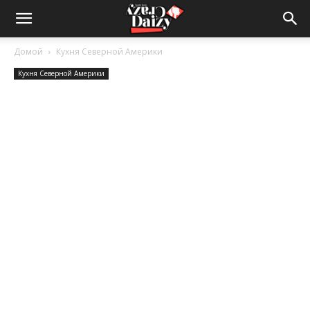
Crazy-
Домой
Кухня Северной Америки
Кухня Северной Америки
Daizy
—
сумашедшие
новости
обо