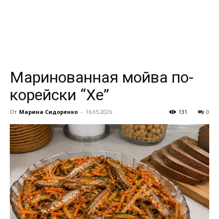
всем
Маринованная мойва по-
корейски “Хе”
От
Марина Сидоренко
-
16.05.2026
131
0