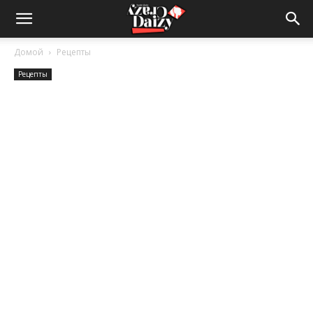
Crazy-
Домой
Рецепты
Рецепты
Daizy
—
сумашедшие
новости
обо