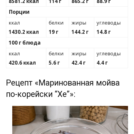
8581.2 ккал
114 г
865.2 г
88.9 г
Порции
ккал
белки
жиры
углеводы
1430.2 ккал
19 г
144.2 г
14.8 г
100 г блюда
ккал
белки
жиры
углеводы
420.6 ккал
5.6 г
42.4 г
4.4 г
Рецепт «Маринованная мойва
по-корейски “Хе”»: