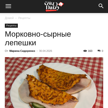
Crazy-
Домой
Рецепты
Рецепты
Daizy
Морковно-сырные
лепешки
—
От
Марина Сидоренко
-
30.04.2026
163
0
сумашедшие
новости
обо