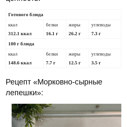
Готового блюда
ккал
белки
жиры
углеводы
312.1 ккал
16.1 г
26.2 г
7.3 г
100 г блюда
ккал
белки
жиры
углеводы
148.6 ккал
7.7 г
12.5 г
3.5 г
Рецепт «Морковно-сырные
лепешки»: