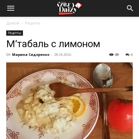
Crazy-
Домой
Рецепты
Рецепты
Daizy
М’табаль с лимоном
От
Марина Сидоренко
-
28.06.2026
69
0
—
сумашедшие
новости
обо