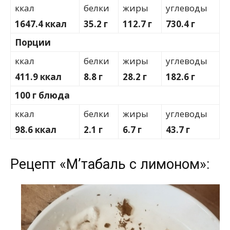
ккал
белки
жиры
углеводы
1647.4 ккал
35.2 г
112.7 г
730.4 г
Порции
ккал
белки
жиры
углеводы
411.9 ккал
8.8 г
28.2 г
182.6 г
100 г блюда
ккал
белки
жиры
углеводы
98.6 ккал
2.1 г
6.7 г
43.7 г
Рецепт «М’табаль с лимоном»: