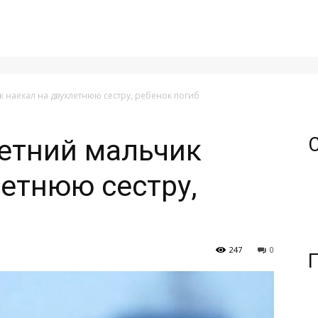
 наехал на двухлетнюю сестру, ребенок погиб
етний мальчик
летнюю сестру,
247
0