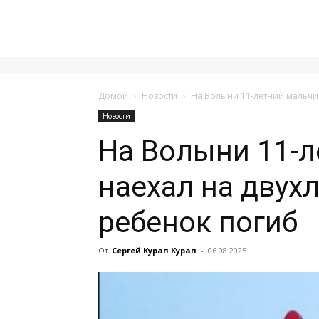
Домой
Новости
На Волыни 11-летний мальчик
Новости
На Волыни 11-л
наехал на двух
ребенок погиб
От
Сергей Курап Курап
-
06.08.2025