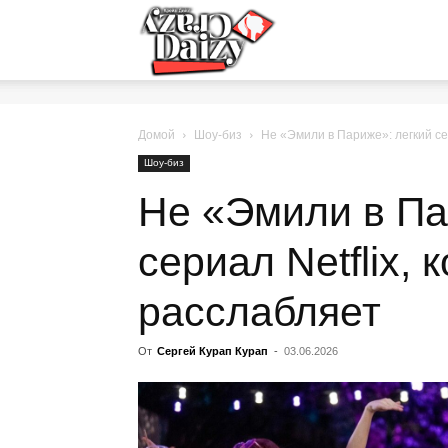
Crazy-
Daizy
Домой
Шоу-биз
Не «Эмили в Париже»: легкий се
Шоу-биз
Не «Эмили в Па
—
сериал Netflix,
сумашедшие
расслабляет
От
Сергей Курап Курап
-
03.06.2026
новости
обо