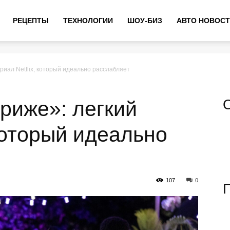
РЕЦЕПТЫ
ТЕХНОЛОГИИ
ШОУ-БИЗ
АВТО НОВОС
риал Netflix, который идеально расслабляет
риже»: легкий
 который идеально
107
0