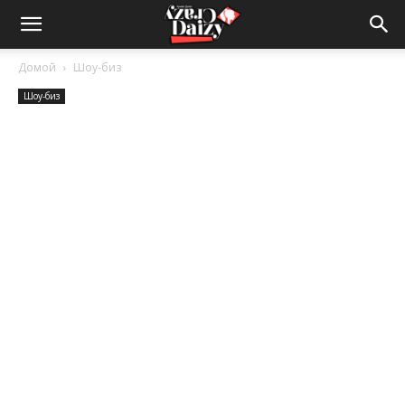
Crazy-
Домой
Шоу-биз
Шоу-биз
Daizy
—
сумашедшие
новости
обо