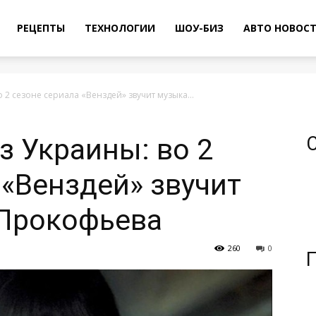
РЕЦЕПТЫ
ТЕХНОЛОГИИ
ШОУ-БИЗ
АВТО НОВОС
 2 сезоне сериала «Венздей» звучит музыка...
з Украины: во 2
 «Венздей» звучит
 Прокофьева
260
0