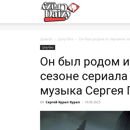
Crazy-
Daizy
Домой
Шоу-биз
Он был родом из Украины: во
Шоу-биз
Он был родом и
—
сезоне сериала
сумашедшие
музыка Сергея
От
Сергей Курап Курап
-
14.08.2025
новости
обо