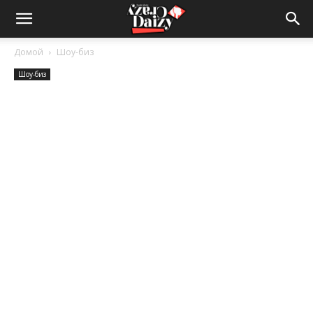
Crazy-
Домой
Шоу-биз
Шоу-биз
Daizy
—
сумашедшие
новости
обо