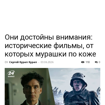
всем
Они достойны внимания:
исторические фильмы, от
которых мурашки по коже
От
Сергей Курап Курап
-
03.06.2026
110
0