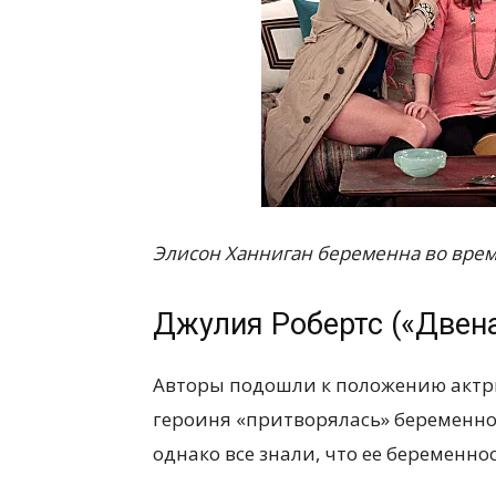
Элисон Ханниган беременна во время
Джулия Робертс («Двен
Авторы подошли к положению актри
героиня «притворялась» беременно
однако все знали, что ее беременно