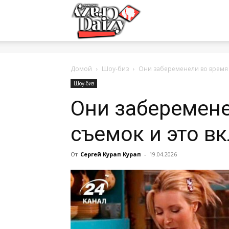
Crazy-
Daizy
Домой
Шоу-биз
Они забеременели во время 
Шоу-биз
Они заберемене
—
съемок и это в
сумашедшие
От
Сергей Курап Курап
-
19.04.2026
новости
обо