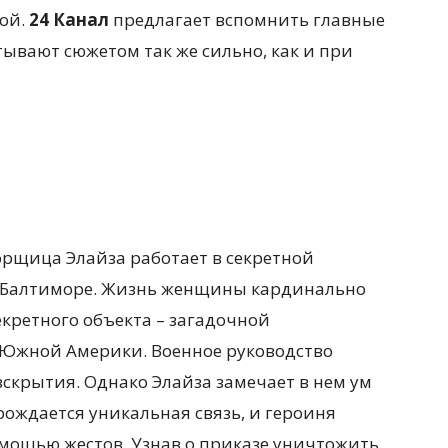
кой.
24 Канал
предлагает
вспомнить главные
тывают сюжетом так же сильно, как и при
орщица Элайза работает в секретной
 Балтиморе. Жизнь женщины кардинально
екретного объекта – загадочной
 Южной Америки. Военное руководство
вскрытия. Однако Элайза замечает в нем ум
рождается уникальная связь, и героиня
мощью жестов. Узнав о приказе уничтожить