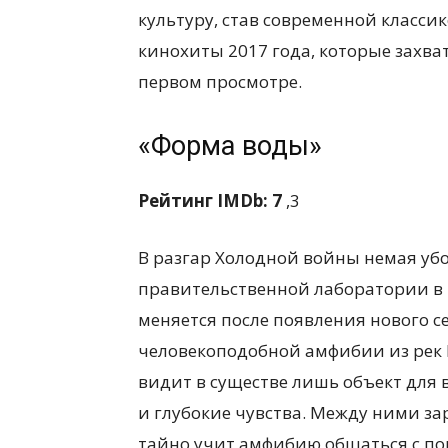
культуру, став современной класси
кинохиты 2017 года, которые захва
первом просмотре.
«Форма воды»
Рейтинг IMDb: 7
,3
В разгар Холодной войны немая уб
правительственной лаборатории в
меняется после появления нового с
человекоподобной амфибии из рек
видит в существе лишь объект для 
и глубокие чувства. Между ними за
тайно учит амфибию общаться с по