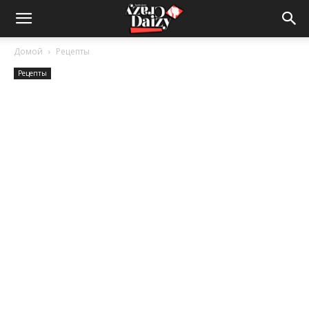
Crazy-
Домой
Рецепты
Рецепты
Daizy
—
сумашедшие
новости
обо