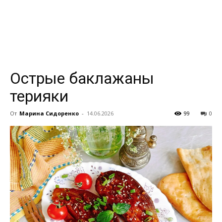
всем
Острые баклажаны
терияки
От
Марина Сидоренко
-
14.06.2026
99
0