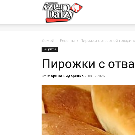
Crazy-
Daizy
Домой
Рецепты
Пирожки с отварной говядин
Рецепты
Пирожки с отв
—
От
Марина Сидоренко
-
08.07.2026
сумашедшие
новости
обо