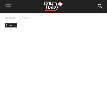
Crazy-
Домой
Новости
Новости
Daizy
—
сумашедшие
новости
обо