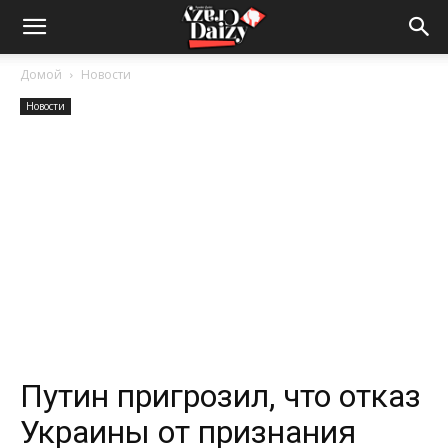
Crazy-
Домой
Новости
Новости
Daizy
—
сумашедшие
новости
Путин пригрозил, что отказ
Украины от признания
обо